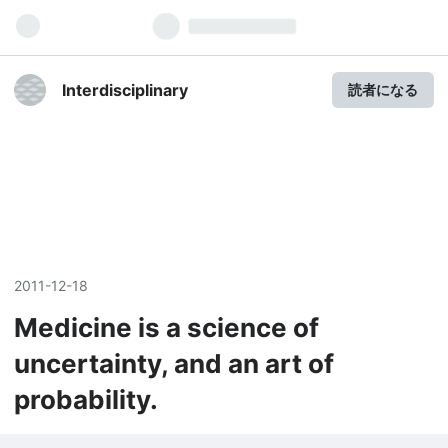
Interdisciplinary
読者になる
2011
-
12
-
18
Medicine is a science of
uncertainty, and an art of
probability.