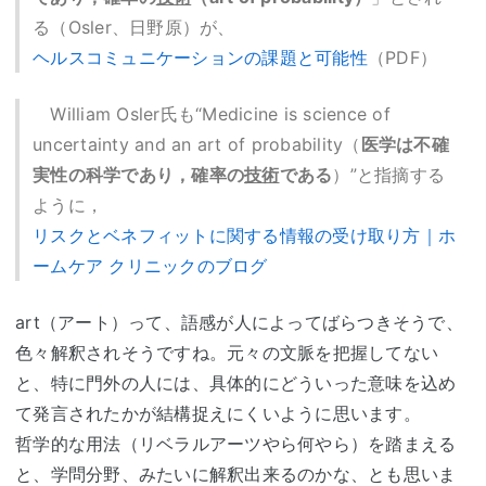
る（Osler、日野原）が、
ヘルスコミュニケーションの課題と可能性
（PDF）
William Osler氏も“Medicine is science of
uncertainty and an art of probability（
医学は不確
実性の科学であり，確率の
技術
である
）”と指摘する
ように，
リスクとベネフィットに関する情報の受け取り方｜ホ
ームケア クリニックのブログ
art（アート）って、語感が人によってばらつきそうで、
色々解釈されそうですね。元々の文脈を把握してない
と、特に門外の人には、具体的にどういった意味を込め
て発言されたかが結構捉えにくいように思います。
哲学的な用法（リベラルアーツやら何やら）を踏まえる
と、学問分野、みたいに解釈出来るのかな、とも思いま