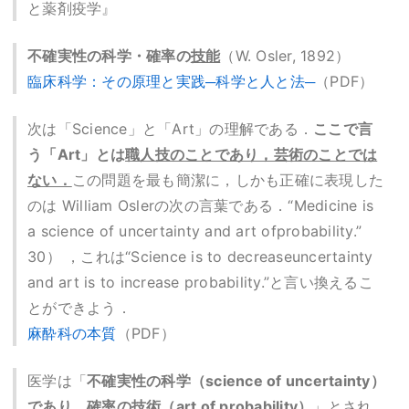
と薬剤疫学』
不確実性の科学・確率の
技能
（W. Osler, 1892）
臨床科学：その原理と実践─科学と人と法─
（PDF）
次は「Science」と「Art」の理解である．
ここで言
う「Art」とは
職人技のことであり，芸術のことでは
ない．
この問題を最も簡潔に，しかも正確に表現した
のは William Oslerの次の言葉である．“Medicine is
a science of uncertainty and art ofprobability.”
30） ，これは“Science is to decreaseuncertainty
and art is to increase probability.”と言い換えるこ
とができよう．
麻酔科の本質
（PDF）
医学は「
不確実性の科学（science of uncertainty）
であり，確率の
技術
（art of probability）
」とされ